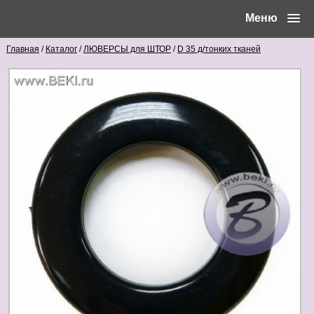
Меню
Главная
/
Каталог
/
ЛЮВЕРСЫ для ШТОР
/
D 35 д/тонких тканей